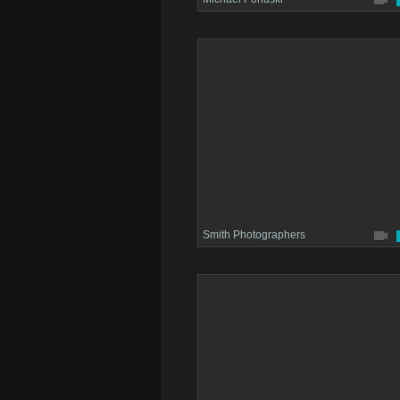
Smith Photographers