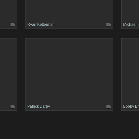
Ryan Ketterman
Michael 
Patrick Darby
Bobby Br