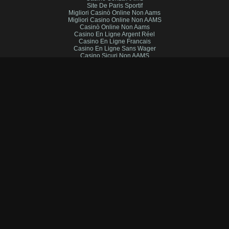
Site De Paris Sportif
Migliori Casinò Online Non Aams
Migliori Casino Online Non AAMS
Casinò Online Non Aams
Casino En Ligne Argent Réel
Casino En Ligne Francais
Casino En Ligne Sans Wager
Casino Sicuri Non AAMS
Casino Italiani Non AAMS
Nouveau Casino En Ligne
Crypto Casino
Casino En Ligne
Meilleur Casino En Ligne 2026
Migliori Casinò Online
Casino En Ligne Sans Wager
Casino Non Aams Sicuri
Casino Non Aams
Casino Senza AAMS
Casino Sicuri Non AAMS
Casino En Ligne France Légal