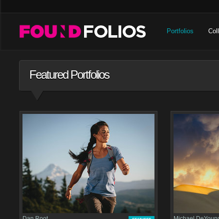
Portfolios
Col
Featured Portfolios
Dan Root
Michael DeYoun