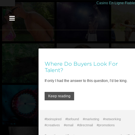
Casino En Ligne Fiable
Where Do Buyers Look For
Talent?
If only I had the answer to this question, I’d be king.
Keep reading
#beinspired
#befound
#marketing
#networking
#creatives
#email
#directmail
#promotions