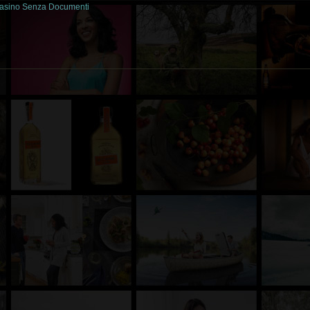
asino Senza Documenti
Install Theme