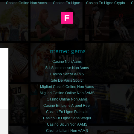
Casino Online Non Aams
Casino En Ligne
Casino En Ligne Crypto
C
Internet gems
Casino Non Aams
Siti Scommesse Non Aams
Casino Senza AAMS
Site De Paris Sportif
Migliori Casinò Online Non Aams
Migliori Casino Online Non AAMS
Casinò Online Non Aams
Casino En Ligne Argent Réel
Casino En Ligne Francais
Casino En Ligne Sans Wager
Casino Sicuri Non AAMS
Casino Italiani Non AAMS