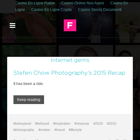
Casino En Ligne Fiable
Casino Online Non Aams
Casino En
Ligne
Casino En Ligne Crypto
Casino Senza Documenti
Install Theme
Internet gems
Casino Non Aams
Stefen Chow Photography’s 2015 Recap
Siti Scommesse Non Aams
It has been a ride.
Casino Senza AAMS
Site De Paris Sportif
Migliori Casinò Online Non Aams
Keep reading
Migliori Casino Online Non AAMS
Casinò Online Non Aams
Casino En Ligne Argent Réel
Casino En Ligne Francais
#beinspired
#befound
#inspiration
#newyear
#2015
#2016
#photography
#motion
Casino En Ligne Sans Wager
#travel
#lifestyle
Casino Sicuri Non AAMS